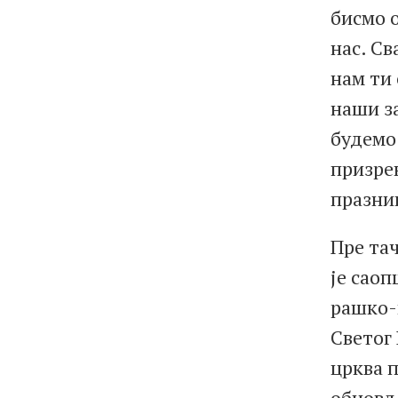
бисмо о
нас. Св
нам ти
наши за
будемо 
призрен
празник
Пре та
је саоп
рашко-п
Светог 
црква п
обновљ