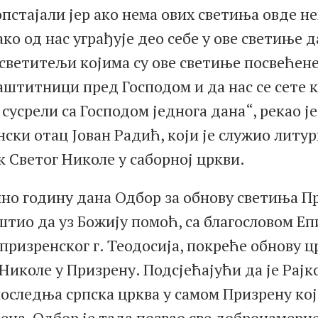
пстајали јер ако нема ових светиња овде н
ако од нас уграђује део себе у ове светиње д
 светитељи којима су ове светиње посвећен
штитници пред Господом и да нас се сете к
сусрели са Господом једнога дана“, рекао ј
ски отац Јован Радић, који је служио литур
 Светог Николе у саборној цркви.
чно годину дана Одбор за обнову светиња П
штио да уз Божију помоћ, са благословом Е
ризренског г. Теодосија, покреће обнову ц
Николе у Призрену. Подсјећајући да је Рајк
оследња српска црква у самом Призрену кој
ена, Одбор је тада позвао све добронамерн