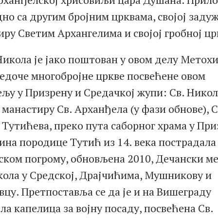
едно са другим бројним црквама, својој заду
ру Светим Архангелима и својој гробној цр
икола је јако поштован у овом делу Метохи
ведоче многобројне цркве посвећене овом
љу у Призрену и Средачкој жупи: Св. Никол
 манастиру Св. Арханђела (у фази обнове), С
Тутићева, преко пута саборног храма у При
ина породице Тутић из 14. века пострадала
ском погрому, обновљена 2010, Дечански ме
кола у Средској, Драјчићима, Мушникову и
цу. Претпоставља се да је и на Вишеграду
ла капелица за војну посаду, посвећена Св.