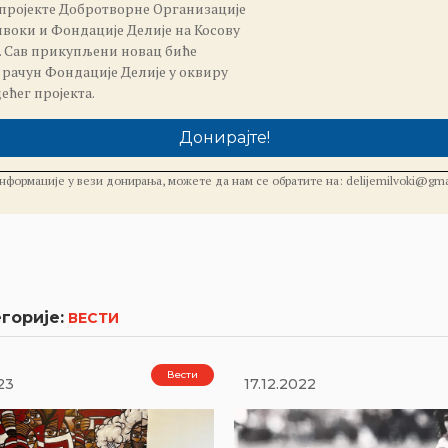
пројекте Добротворне Организације
воки и Фондације Делије на Косову
. Сав прикупљени новац биће
 рачун Фондације Делије у оквиру
ећег пројекта.
Донирајте!
нформације у вези донирања, можете да нам се обратите на: delijemilvoki@gma
горије:
ВЕСТИ
Вести
23
17.12.2022