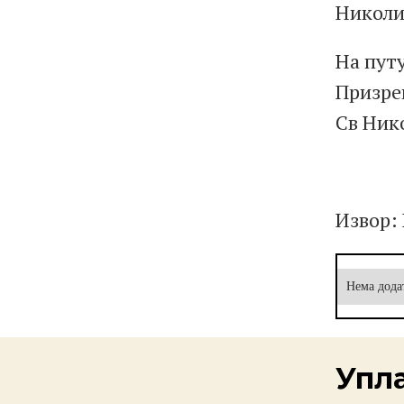
Николи
На путу
Призре
Св Нико
Извор:
Нема дода
Упл