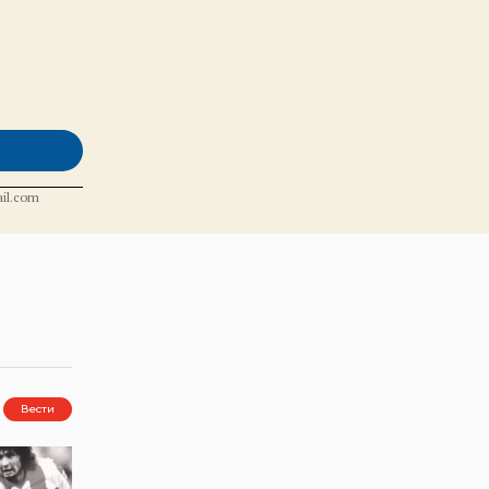
il.com
Вести