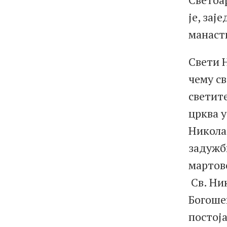
је, зај
манасти
Свети Н
чему с
светите
црква у
Никола 
задужб
мартов
Св. Ни
Богошев
постоја