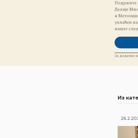
Подржите 
Делије Мил
и Метохији
уплаћен на
нашег след
За додатне и
Из кате
26.2.20