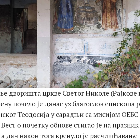
е дворишта цркве Светог Николе (Рајкове 
ену почело је данас уз благослов епископа 
нског Теодосија у сарадњи са мисијом ОЕБС
 Вест о почетку обнове стигао је на празник
 а дан након тога кренуло је расчишћавање