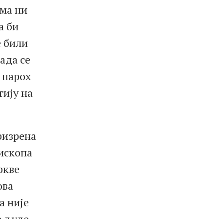
ема ни
а би
е били
ада се
е парох
гију на
ризрена
пископа
ркве
ова
а није
е људе