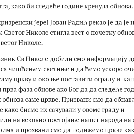
та, како би следеће године кренула обнова.
ризренски јереј Јован Радић рекао је да је 
 Светог Николе стигла вест о почетку обно
Светог Николе.
азник Св Николе добили смо информацију д
 са чишћењем светиње и да ћемо ускоро оч
саму цркву и око ње поставити ограду и капи
 прва фаза обнове ако Бог да да следеће го
и обнова саме цркве. Призвани смо да обна
 како бисмо их сачували у овоме граду и
или на вековно постојање нашег народа на
рима и прозвани смо да подижемо цркве ка