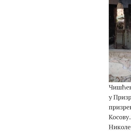
Чишћењ
у Призр
призре
Косову.
Николе