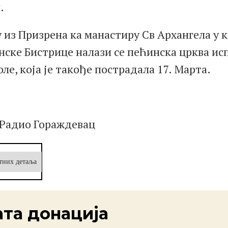
.
 из Призрена ка манастиру Св Архангела у 
нске Бистрице налази се пећинска црква ис
ле, која је такође пострадала 17. Марта.
 Радио Гораждевац
тних детаља
ата донација