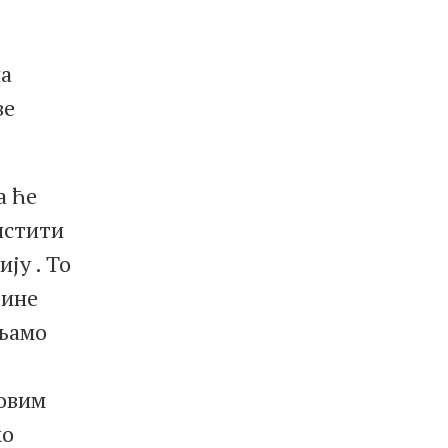
на
ве
а ће
истити
ју . То
дине
вљамо
 овим
ко