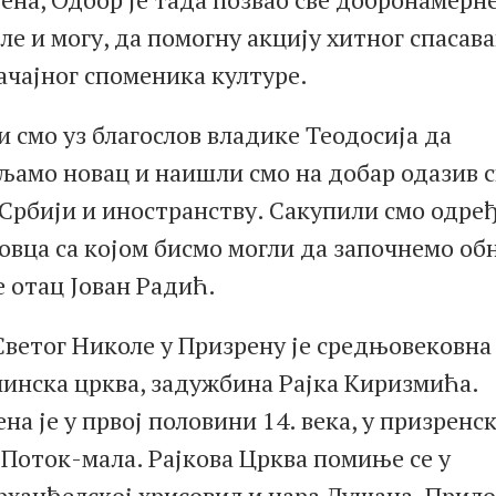
ле и могу, да помогну акцију хитног спасав
ачајног споменика културе.
 смо уз благослов владике Теодосија да
љамо новац и наишли смо на добар одазив 
 Србији и иностранству. Сакупили смо одре
овца са којом бисмо могли да започнемо об
е отац Јован Радић.
Светог Николе у Призрену је средњовековна
линска црква, задужбина Рајка Киризмића.
на је у првој половини 14. века, у призренс
 Поток-мала. Рајкова Црква помиње се у
рханђелској хрисовиљи цара Душана. Прило