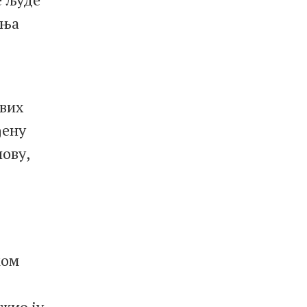
ања
свих
ђену
нову,
ком
жио ју