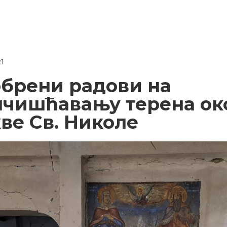
21
брени радови на
чишћавању терена ок
ве Св. Николе