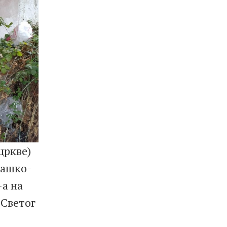
цркве)
рашко-
-а на
 Светог