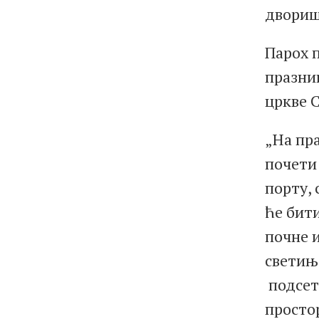
двориш
Парох п
празник
цркве 
„На пр
почети
порту, 
ће бити
почне 
светиње
подсет
просто