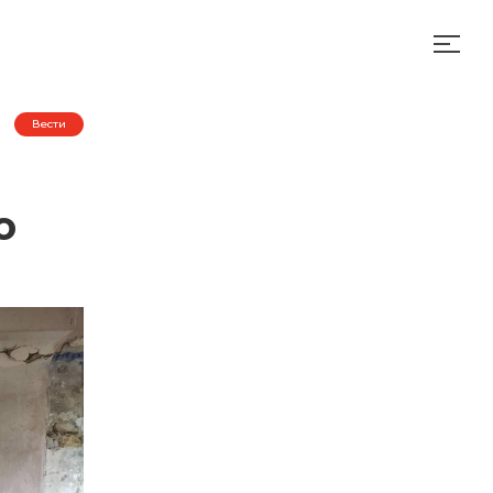
Вести
о