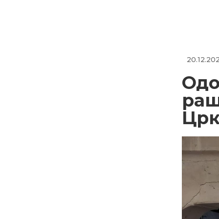
20.12.20
Одо
раш
Црк