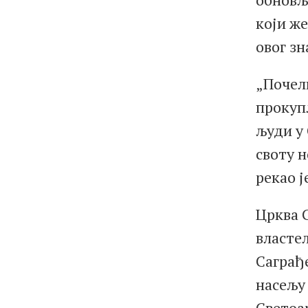
који же
овог зн
„Почели
прокуп
људи у
своту н
рекао ј
Црква 
власте
Саграђе
насељу
Светоа