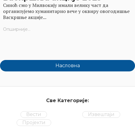
Синоћ смо у Милвокију имали велику част да
организујемо хуманитарно вече у оквиру овогодишње
Васкршње акције...
Опширније...
Насловна
Све Категорије:
Вести
Извештаји
Пројекти