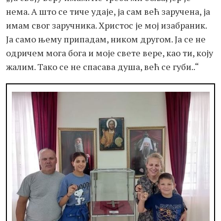
нема. А што се тиче удаје, ја сам већ заручена, ја
имам свог заручника. Христос је мој изабраник.
Ја само њему припадам, ником другом. Ја се не
одричем мога бога и моје свете вере, као ти, коју
жалим. Тако се не спасава душа, већ се губи..“