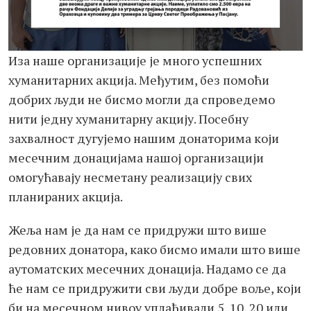
Иза наше организације је много успешних
хуманитарних акција. Међутим, без помоћи
добрих људи не бисмо могли да спроведемо
нити једну хуманитарну акцију. Посебну
захвалност дугујемо нашим донаторима који
месечним донацијама нашој организацији
омогућавају несметану реализацију свих
планираних акција.
Жеља нам је да нам се придружи што више
редовних донатора, како бисмо имали што више
аутоматских месечних донација. Надамо се да
ће нам се придружити сви људи добре воље, који
би на месечном нивоу уплаћивали 5, 10, 20 или