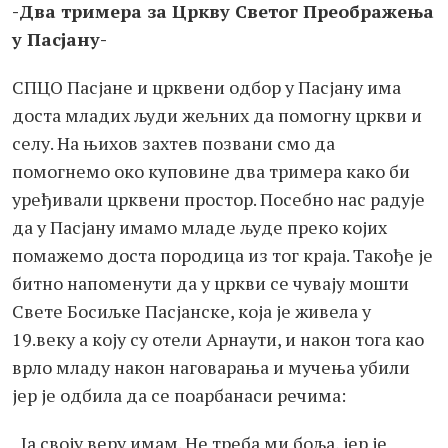
-Два тримера за Цркву Светог Преображења
у Пасјану-
СПЦО Пасјане и црквени одбор у Пасјану има
доста младих људи жељних да помогну цркви и
селу. На њихов захтев позвани смо да
помогнемо око куповине два тримера како би
уређивали црквени простор. Посебно нас радује
да у Пасјану имамо младе људе преко којих
помажемо доста породица из тог краја. Такође је
битно напоменути да у цркви се чувају мошти
Свете Босиљке Пасјанске, која је живела у
19.веку а коју су отели Арнаути, и након тога као
врло младу након наговарања и мучења убили
јер је одбила да се поарбанаси речима:
„Ја своју веру имам. Не треба ми боља, јер је