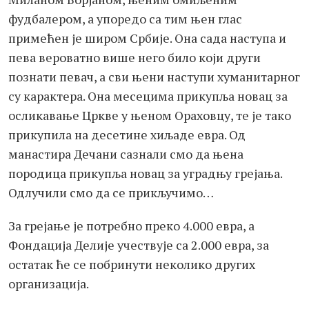
фудбалером, а упоредо са тим њен глас
примећен је широм Србије. Она сада наступа и
пева вероватно више него било који други
познати певач, а сви њени наступи хуманитарног
су карактера. Она месецима прикупља новац за
осликавање Цркве у њеном Ораховцу, те је тако
прикупила на десетине хиљаде евра. Од
манастира Дечани сазнали смо да њена
породица прикупља новац за уградњу грејања.
Одлучили смо да се прикључимо…
За грејање је потребно преко 4.000 евра, а
Фондација Делије учествује са 2.000 евра, за
остатак ће се побринути неколико других
организација.