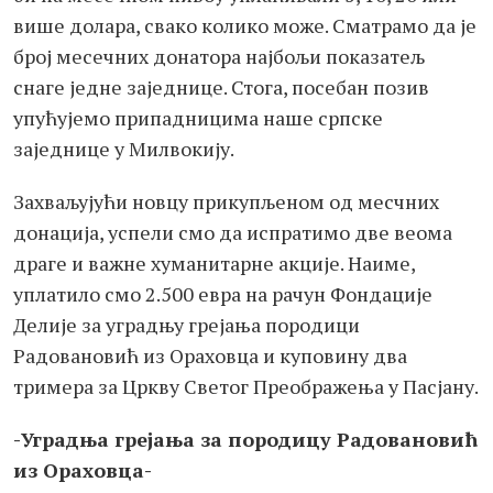
више долара, свако колико може. Сматрамо да је
број месечних донатора најбољи показатељ
снаге једне заједнице. Стога, посебан позив
упућујемо припадницима наше српске
заједнице у Милвокију.
Захваљујући новцу прикупљеном од месчних
донација, успели смо да испратимо две веома
драге и важне хуманитарне акције. Наиме,
уплатило смо 2.500 евра на рачун Фондације
Делије за уградњу грејања породици
Радовановић из Ораховца и куповину два
тримера за Цркву Светог Преображења у Пасјану.
-Уградња грејања за породицу Радовановић
из Ораховца-