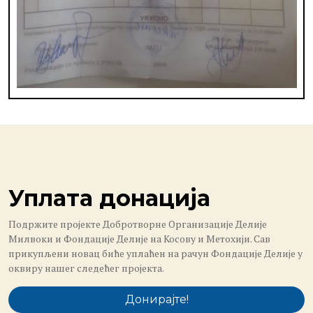
Уплата донација
Подржите пројекте Добротворне Организације Делије
Милвоки и Фондације Делије на Косову и Метохији. Сав
прикупљени новац биће уплаћен на рачун Фондације Делије у
оквиру нашег следећег пројекта.
Донирајте!