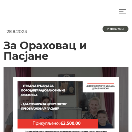
Извештаји
28.8.2023
За Ораховац и
Пасјане