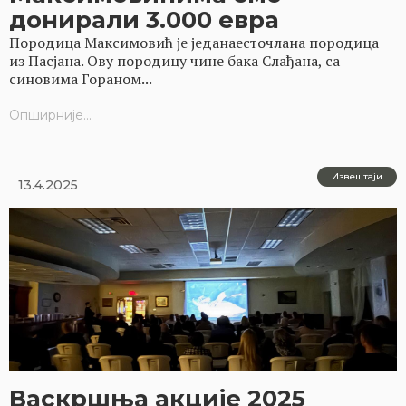
донирали 3.000 евра
Породица Максимовић је једанаесточлана породица
из Пасјана. Ову породицу чине бака Слађана, са
синовима Гораном...
Опширније...
Извештаји
13.4.2025
Васкршња акције 2025