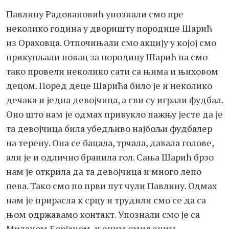
Павлину Радовановић упознали смо пре
неколико година у дворишту породице Шарић
из Ораховца. Отпочињали смо акцију у којој смо
прикупљали новац за породицу Шарић па смо
тако провели неколико сати са њима и њиховом
децом. Поред деце Шарића било је и неколико
дечака и једна девојчица, а сви су играли фудбал.
Оно што нам је одмах привукло пажњу јесте да је
та девојчица била убедљиво најбољи фудбалер
на терену. Она се бацала, трчала, давала голове,
али је и одлично бранила гол. Сања Шарић брзо
нам је открила да та девојчица и много лепо
пева. Тако смо по први пут чули Павлину. Одмах
нам је прирасла к срцу и трудили смо се да са
њом одржавамо контакт. Упознали смо је са
Миланом Борјаном, њеним омиљеним